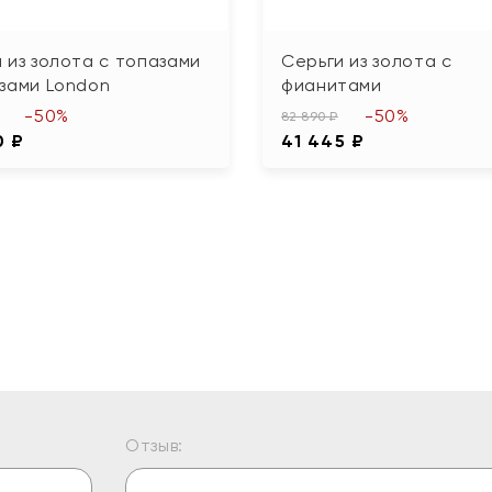
 из золота с топазами
Серьги из золота с
зами London
фианитами
-50%
-50%
82 890 ₽
0 ₽
41 445 ₽
Отзыв: