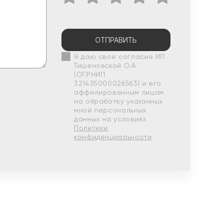
ОТПРАВИТЬ
Я даю свое согласие ИП
Тишеновской О.А.
(ОГРНИП
321435000026563) и его
аффилированным лицам
на обработку указанных
мной персональных
данных на условиях
Политики
конфиденциальности