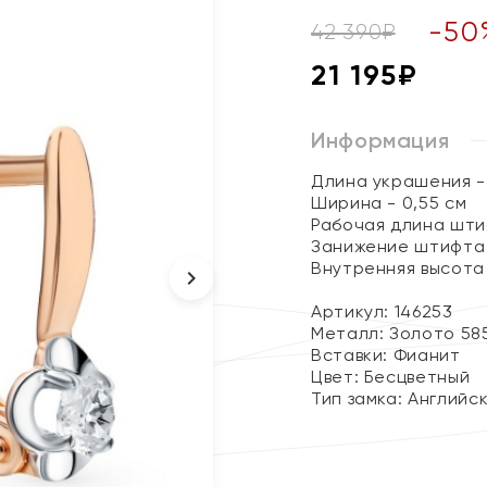
-
50
42 390
₽
21 195
₽
Информация
Длина украшения - 
Ширина - 0,55 см
Рабочая длина штиф
Занижение штифта -
Внутренняя высота 
Артикул: 146253
Металл:
Золото 58
Вставки:
Фианит
Цвет:
Бесцветный
Тип замка:
Английс