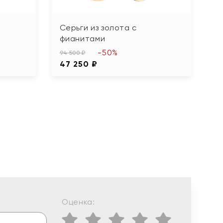
Серьги из золота с
С
фианитами
14
-50%
7
94 500 ₽
47 250 ₽
Оценка: