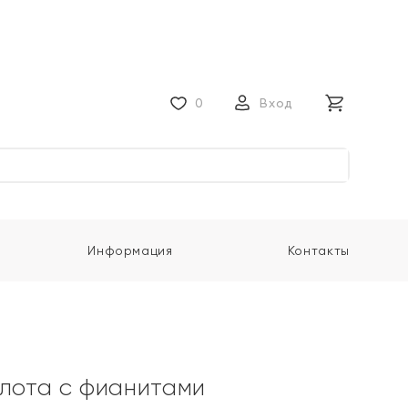
0
Вход
Информация
Контакты
олота с фианитами