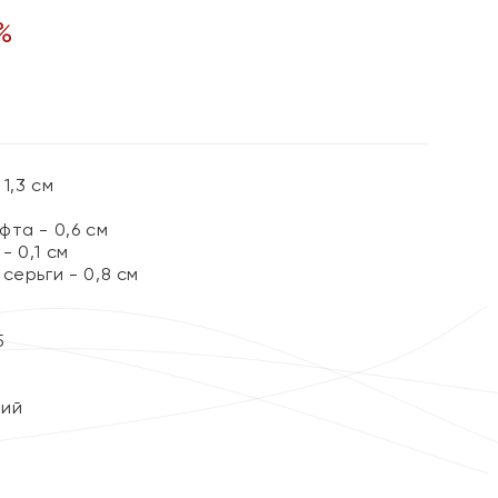
%
1,3 см
та - 0,6 см
 0,1 см
серьги - 0,8 см
5
кий