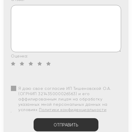
Оценка:
Я даю свое согласие ИП Тишеновской О.А.
(ОГРНИП 321435000026563) и его
аффилированным лицам на обработку
указанных мной персональных данных на
условиях
Политики конфиденциальности
ОТПРАВИТЬ