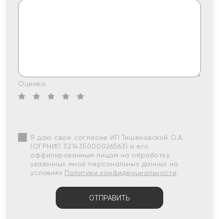
Оценка:
Я даю свое согласие ИП Тишеновской О.А.
(ОГРНИП 321435000026563) и его
аффилированным лицам на обработку
указанных мной персональных данных на
условиях
Политики конфиденциальности
ОТПРАВИТЬ