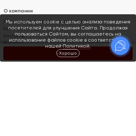
О компании
Франшиза (коммерческая концессия)
Мы используем cookie с целью анализа поведения
посетителей для улучшения Сайта. Продолжая
Карьера в ЯХОНТ
пользоваться Сайтом, вы соглашаетесь на
Контакты
использование файлов cookie в соответствии с
Магазины
нашей
Политикой.
Хорошо
КУПИТЬ
Покупателям
Как определить размер украшения
Киров
Акции
Магазины
Скупка и обмен золота
Отзывы
Электронный подарочный сертификат
Помолвка и свадьба
Правила пользования Электронным
Каталог
подарочным сертификатом «Яхонт»
Новинки
Доставка и оплата
Акции