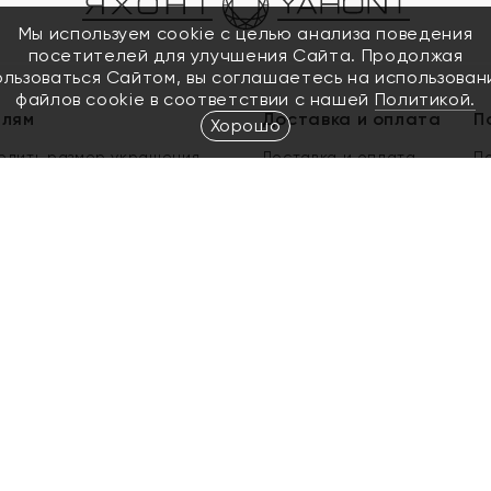
Мы используем cookie с целью анализа поведения
посетителей для улучшения Сайта. Продолжая
ользоваться Сайтом, вы соглашаетесь на использован
файлов cookie в соответствии с нашей
Политикой.
елям
Доставка и оплата
П
Хорошо
елить размер украшения
Доставка и оплата
П
п
обмен золота
ый подарочный сертификат
ользования Электронным
м сертификатом «Яхонт»