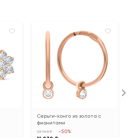
Серьги-конго из золота с
С
фианитами
с
-50%
22 140 ₽
11