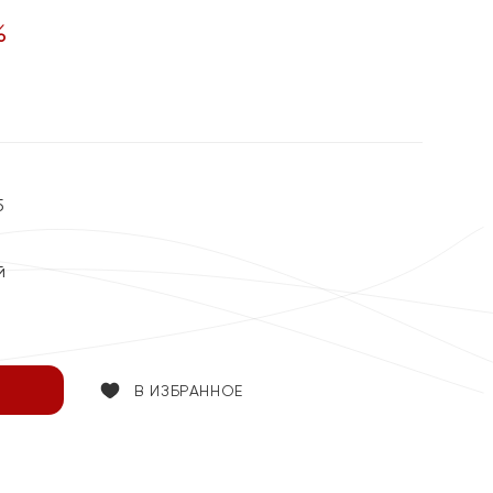
%
5
й
В ИЗБРАННОЕ