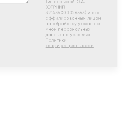
Тишеновской О.А.
(ОГРНИП
321435000026563) и его
аффилированным лицам
на обработку указанных
мной персональных
данных на условиях
Политики
конфиденциальности