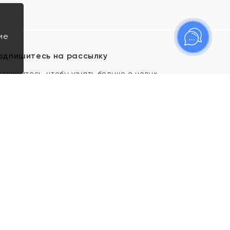
ие
одпишитесь на рассылку
одпишитесь, чтобы узнать больше о новых
оступлениях, новостях и спецпредложениях Яхонт!
Я даю свое согласие ИП Тишеновской О.А.
(ОГРНИП 321435000026563) и его
аффилированным лицам на обработку указанных
мной персональных данных на условиях
Политики
конфиденциальности