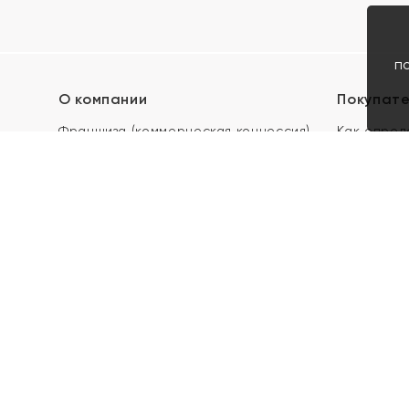
п
О компании
Покупат
Франшиза (коммерческая концессия)
Как опред
Карьера в ЯХОНТ
Акции
Контакты
Скупка и 
Магазины
Отзывы
Электронн
Правила п
подарочны