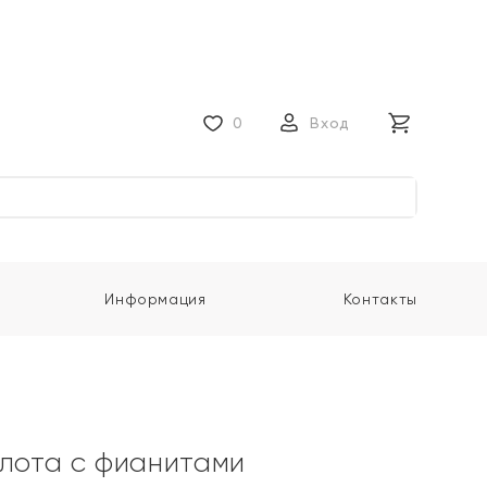
0
Вход
Информация
Контакты
олота с фианитами