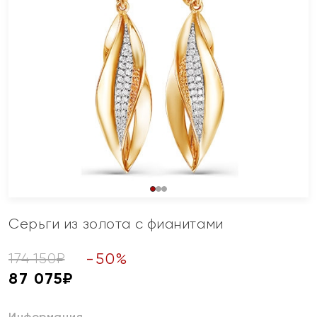
Серьги из золота с фианитами
-
50
%
174 150
₽
87 075
₽
Информация