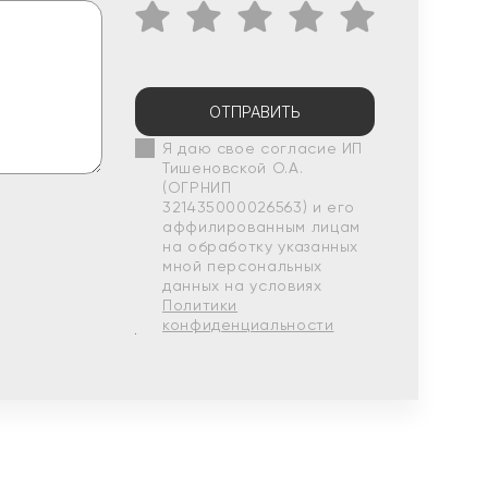
ОТПРАВИТЬ
Я даю свое согласие ИП
Тишеновской О.А.
(ОГРНИП
321435000026563) и его
аффилированным лицам
на обработку указанных
мной персональных
данных на условиях
Политики
конфиденциальности