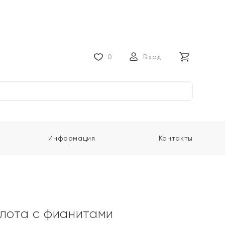
0
Вход
Информация
Контакты
олота с фианитами