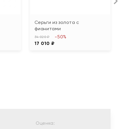
Серьги из золота с
О
фианитами
с
-50%
34 020 ₽
10
17 010 ₽
5
Оценка: