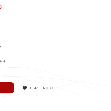
%
5
кий
В ИЗБРАННОЕ