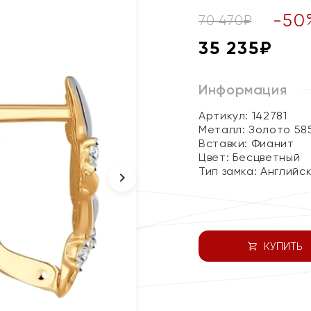
-
50
70 470
₽
35 235
₽
Информация
Артикул: 142781
Металл:
Золото 58
Вставки:
Фианит
Цвет:
Бесцветный
Тип замка:
Английс
КУПИТЬ