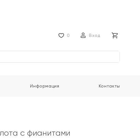
0
Вход
Информация
Контакты
олота с фианитами