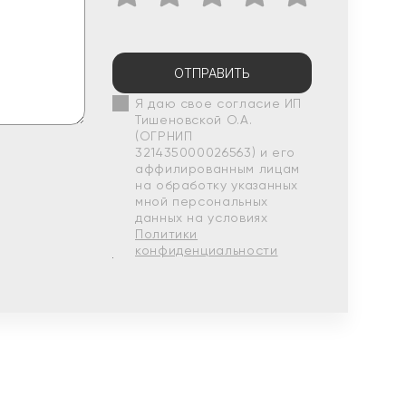
ОТПРАВИТЬ
Я даю свое согласие ИП
Тишеновской О.А.
(ОГРНИП
321435000026563) и его
аффилированным лицам
на обработку указанных
мной персональных
данных на условиях
Политики
конфиденциальности