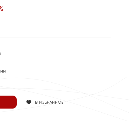
%
5
кий
В ИЗБРАННОЕ