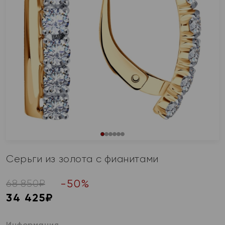
Серьги из золота с фианитами
-
50
%
68 850
₽
34 425
₽
Информация