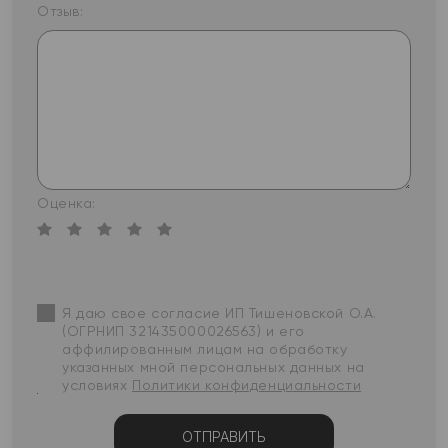
Отзыв:
Оценка:
Я даю свое согласие ИП Тишеновской О.А.
(ОГРНИП 321435000026563) и его
аффилированным лицам на обработку
указанных мной персональных данных на
условиях
Политики конфиденциальности
ОТПРАВИТЬ