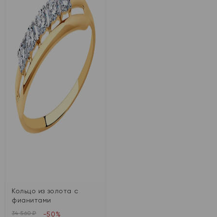
Кольцо из золота с
фианитами
34 560 ₽
-50%