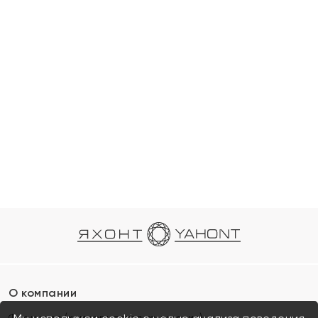
О компании
Франшиза (коммерческая концессия)