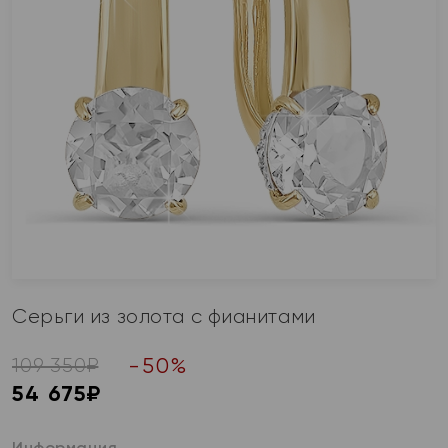
Серьги из золота с фианитами
-
50
%
109 350
₽
54 675
₽
Информация