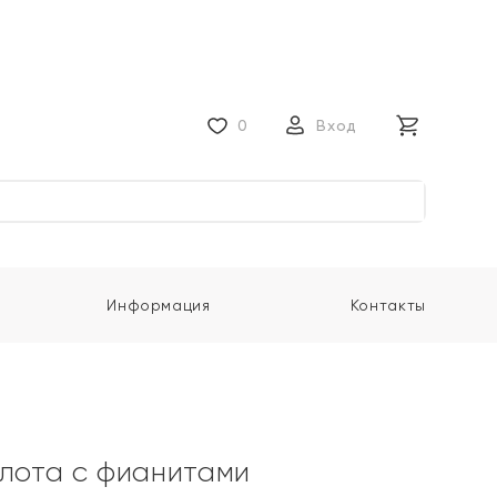
0
Вход
Информация
Контакты
олота с фианитами