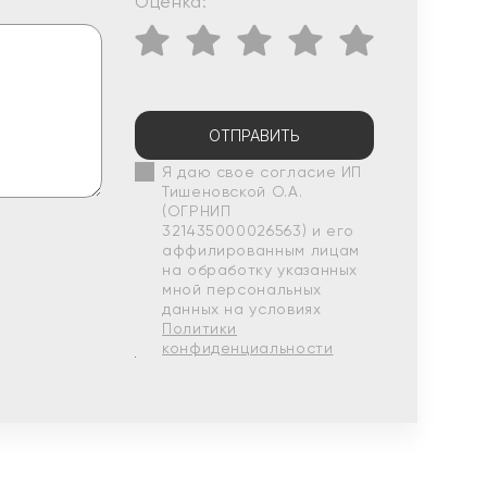
Оценка:
ОТПРАВИТЬ
Я даю свое согласие ИП
Тишеновской О.А.
(ОГРНИП
321435000026563) и его
аффилированным лицам
на обработку указанных
мной персональных
данных на условиях
Политики
конфиденциальности