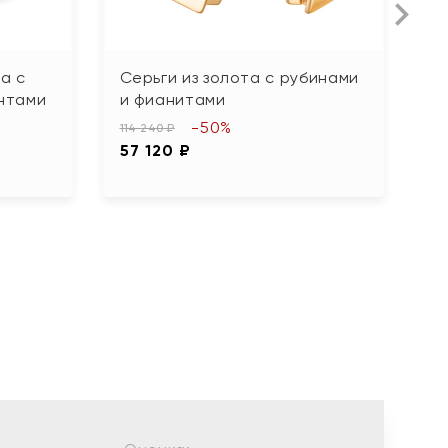
а с
Серьги из золота с рубинами
С
нтами
и фианитами
ф
-50%
114 240 ₽
113
57 120 ₽
5