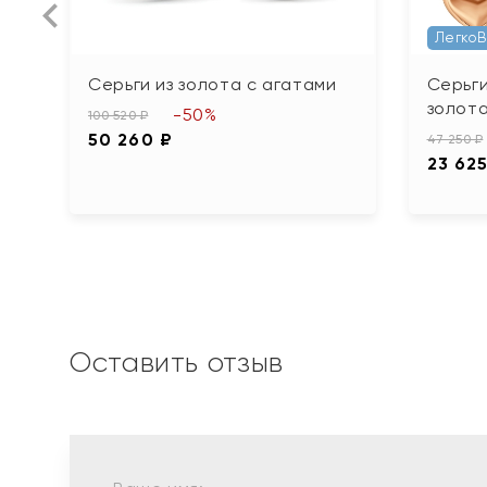
Легко
Серьги из золота с агатами
Серьг
золот
-50%
100 520 ₽
50 260 ₽
47 250 ₽
23 625
Оставить отзыв