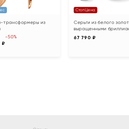
Вес
СтопЦена
и-трансформеры из
Серьги из белого золот
а
выращенными бриллиа
-50%
67 790 ₽
 ₽