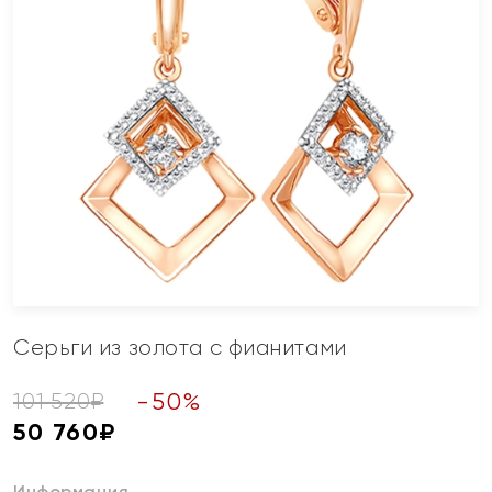
Серьги из золота с фианитами
-
50
%
101 520
₽
50 760
₽
Информация