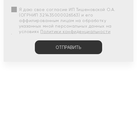
Я даю свое согласие ИП Тишеновской О.А.
(ОГРНИП 321435000026563) и его
аффилированным лицам на обработку
указанных мной персональных данных на
условиях
Политики конфиденциальности
ОТПРАВИТЬ