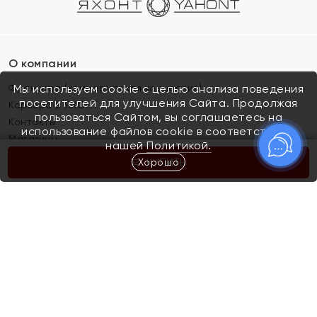
О компании
Франшиза (коммерческая концессия)
Мы используем cookie с целью анализа поведения
посетителей для улучшения Сайта. Продолжая
Карьера в ЯХОНТ
пользоваться Сайтом, вы соглашаетесь на
Контакты
использование файлов cookie в соответствии с
Магазины
нашей
Политикой.
Хорошо
КУПИТЬ
Покупателям
Как определить размер украшения
Киров
Акции
Магазины
Скупка и обмен золота
Отзывы
Электронный подарочный сертификат
Помолвка и свадьба
Правила пользования Электронным
Каталог
подарочным сертификатом «Яхонт»
Новинки