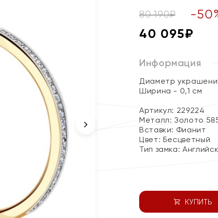
-
50
80 190
₽
40 095
₽
Информация
Диаметр украшения
Ширина - 0,1 см
Артикул: 229224
Металл:
Золото 58
Вставки:
Фианит
Цвет:
Бесцветный
Тип замка:
Английс
КУПИТЬ