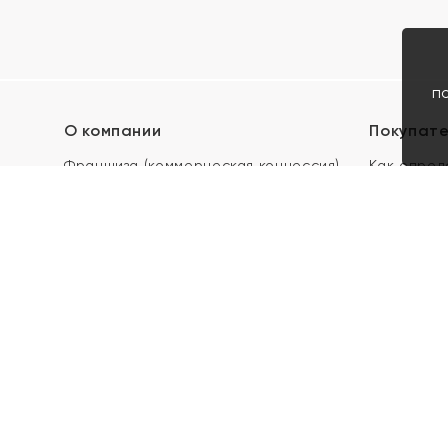
п
О компании
Покупат
Франшиза (коммерческая концессия)
Как опред
Карьера в ЯХОНТ
Акции
Контакты
Скупка и 
Магазины
Отзывы
Электронн
Правила п
подарочны