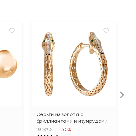
Л
Серьги из золота с
С
бриллиантами и изумрудами
55
-50%
2
155 107 ₽