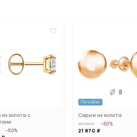
ЛегкоВес
 из золота с
Серьги из золота
тами
-50%
43 740 ₽
-50%
21 870 ₽