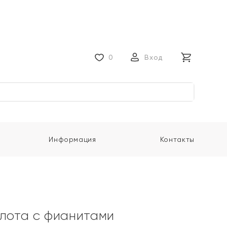
0
Вход
Информация
Контакты
олота с фианитами