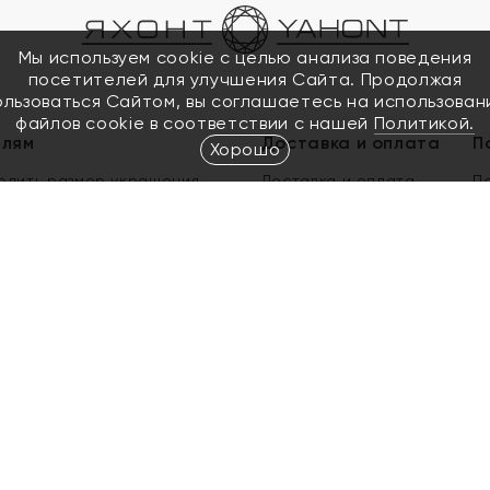
Мы используем cookie с целью анализа поведения
посетителей для улучшения Сайта. Продолжая
ользоваться Сайтом, вы соглашаетесь на использован
файлов cookie в соответствии с нашей
Политикой.
елям
Доставка и оплата
П
Хорошо
елить размер украшения
Доставка и оплата
П
п
обмен золота
ый подарочный сертификат
ользования Электронным
м сертификатом «Яхонт»