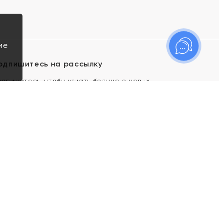
ие
одпишитесь на рассылку
одпишитесь, чтобы узнать больше о новых
оступлениях, новостях и спецпредложениях Яхонт!
Я даю свое согласие ИП Тишеновской О.А.
(ОГРНИП 321435000026563) и его
аффилированным лицам на обработку указанных
мной персональных данных на условиях
Политики