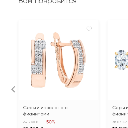
Вам понравится
Серьги из золота с
Серьги
фианитами
фиани
-50%
64 260 ₽
38 070 ₽