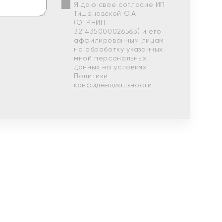
Я даю свое согласие ИП
Тишеновской О.А.
(ОГРНИП
321435000026563) и его
аффилированным лицам
на обработку указанных
мной персональных
данных на условиях
Политики
конфиденциальности