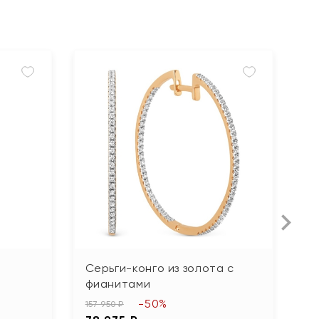
Серьги-конго из золота с
С
фианитами
ф
-50%
157 950 ₽
34