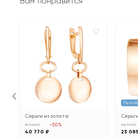
Вам понравится
Легко
Серьги из золота
Серьги
-50%
81 540 ₽
46 170 ₽
40 770 ₽
23 08