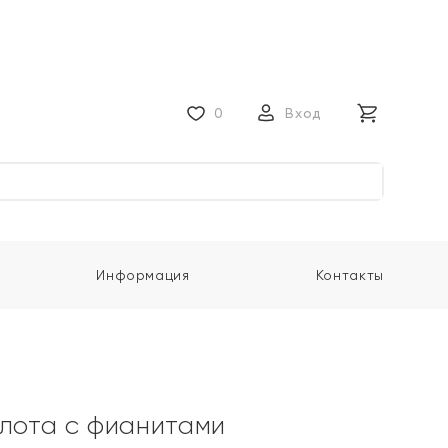
0
Вход
Информация
Контакты
олота с фианитами