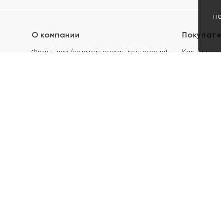
п
О компании
Покупат
Франшиза (коммерческая концессия)
Как опред
Карьера в ЯХОНТ
Акции
Контакты
Скупка и 
Магазины
Отзывы
Электронн
Правила п
подарочны