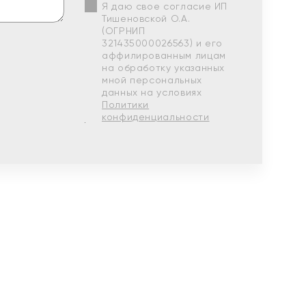
Я даю свое согласие ИП
Тишеновской О.А.
(ОГРНИП
321435000026563) и его
аффилированным лицам
на обработку указанных
мной персональных
данных на условиях
Политики
конфиденциальности