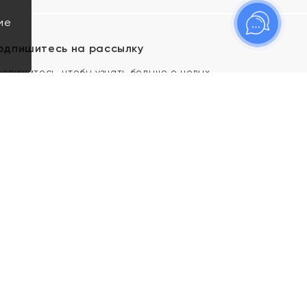
ие
одпишитесь на рассылку
одпишитесь, чтобы узнать больше о новых
оступлениях, новостях и спецпредложениях Яхонт!
Я даю свое согласие ИП Тишеновской О.А.
(ОГРНИП 321435000026563) и его
аффилированным лицам на обработку указанных
мной персональных данных на условиях
Политики
конфиденциальности