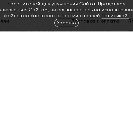
посетителей для улучшения Сайта. Продолжая
ользоваться Сайтом, вы соглашаетесь на использован
файлов cookie в соответствии с нашей
Политикой.
елям
Доставка и оплата
П
Хорошо
елить размер украшения
Доставка и оплата
П
п
обмен золота
ый подарочный сертификат
ользования Электронным
м сертификатом «Яхонт»