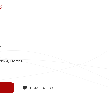
%
5
ский, Петля
В ИЗБРАННОЕ