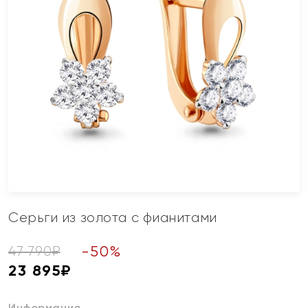
Серьги из золота с фианитами
-
50
%
47 790
₽
23 895
₽
Информация