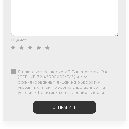
Оценка:
Я даю свое согласие ИП Тишеновской О.А.
(ОГРНИП 321435000026563) и его
аффилированным лицам на обработку
указанных мной персональных данных на
условиях
Политики конфиденциальности
ОТПРАВИТЬ