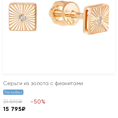
Серьги из золота с фианитами
ЛегкоВес
-
50
%
31 590
₽
15 795
₽