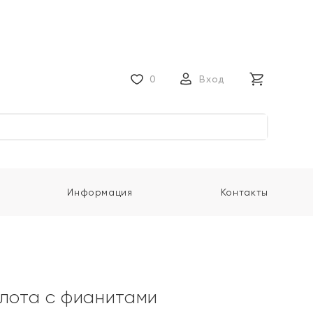
0
Вход
Информация
Контакты
олота с фианитами