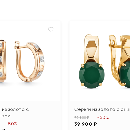
 из золота с
Серьги из золота с он
тами
-50%
79 800 ₽
-50%
39 900 ₽