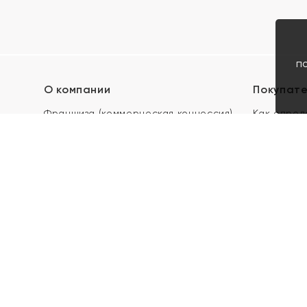
п
О компании
Покупат
Франшиза (коммерческая концессия)
Как опред
Карьера в ЯХОНТ
Акции
Контакты
Скупка и 
Магазины
Отзывы
Электронн
Правила п
подарочны