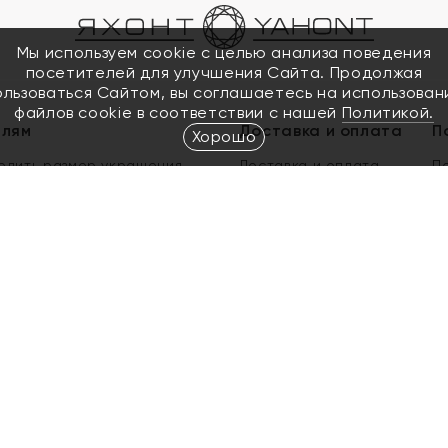
Мы используем cookie с целью анализа поведения
посетителей для улучшения Сайта. Продолжая
ользоваться Сайтом, вы соглашаетесь на использован
файлов cookie в соответствии с нашей
Политикой.
елям
Доставка и оплата
П
Хорошо
елить размер украшения
Доставка и оплата
П
п
обмен золота
ый подарочный сертификат
ользования Электронным
м сертификатом «Яхонт»