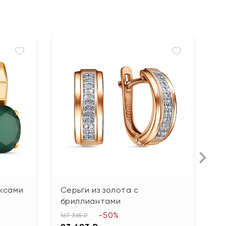
Н
иксами
Серьги из золота с
С
бриллиантами
17
-50%
8
167 365 ₽