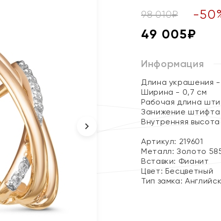
-
50
98 010
₽
49 005
₽
Информация
Длина украшения - 
Ширина - 0,7 см
Рабочая длина штиф
Занижение штифта 
Внутренняя высота 
Артикул: 219601
Металл:
Золото 58
Вставки:
Фианит
Цвет:
Бесцветный
Тип замка:
Английс