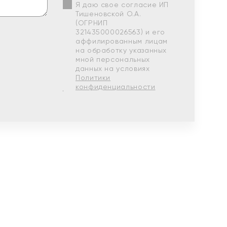
Я даю свое согласие ИП
Тишеновской О.А.
(ОГРНИП
321435000026563) и его
аффилированным лицам
на обработку указанных
мной персональных
данных на условиях
Политики
конфиденциальности