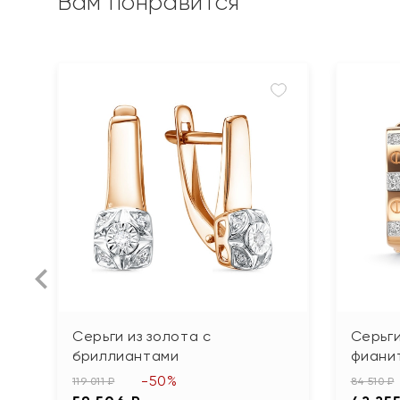
Вам понравится
Серьги из золота с
Серьги
бриллиантами
фиани
-50%
119 011 ₽
84 510 ₽