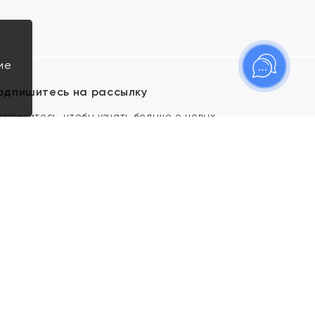
ие
одпишитесь на рассылку
одпишитесь, чтобы узнать больше о новых
оступлениях, новостях и спецпредложениях Яхонт!
Я даю свое согласие ИП Тишеновской О.А.
(ОГРНИП 321435000026563) и его
аффилированным лицам на обработку указанных
мной персональных данных на условиях
Политики