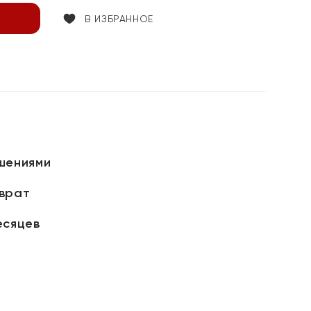
В ИЗБРАННОЕ
шениями
зврат
есяцев