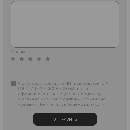
Оценка:
Я даю свое согласие ИП Тишеновской О.А.
(ОГРНИП 321435000026563) и его
аффилированным лицам на обработку
указанных мной персональных данных на
условиях
Политики конфиденциальности
ОТПРАВИТЬ