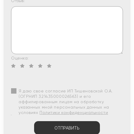
Отзыв:
Оценка:
Я даю свое согласие ИП Тишеновской О.А.
(ОГРНИП 321435000026563) и его
аффилированным лицам на обработку
указанных мной персональных данных на
условиях
Политики конфиденциальности
ОТПРАВИТЬ