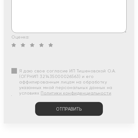
Оценка:
Я даю свое согласие ИП Тишеновской О.А.
(ОГРНИП 321435000026563) и его
аффилированным лицам на обработку
указанных мной персональных данных на
условиях
Политики конфиденциальности
ОТПРАВИТЬ