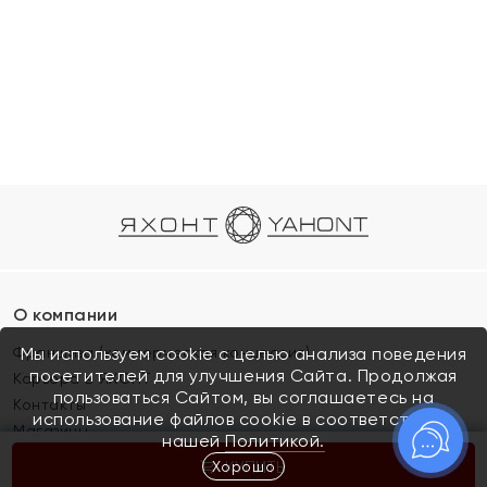
О компании
Франшиза (коммерческая концессия)
Мы используем cookie с целью анализа поведения
посетителей для улучшения Сайта. Продолжая
Карьера в ЯХОНТ
пользоваться Сайтом, вы соглашаетесь на
Контакты
использование файлов cookie в соответствии с
Магазины
нашей
Политикой.
Хорошо
КУПИТЬ
Покупателям