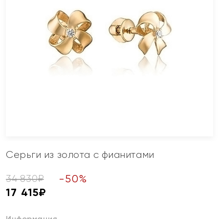
Серьги из золота с фианитами
-
50
%
34 830
₽
17 415
₽
Информация