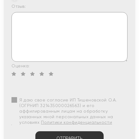
Отзыв:
Оценка:
Я даю свое согласие ИП Тишеновской О.А.
(ОГРНИП 321435000026563) и его
аффилированным лицам на обработку
указанных мной персональных данных на
условиях
Политики конфиденциальности
ОТПРАВИТЬ