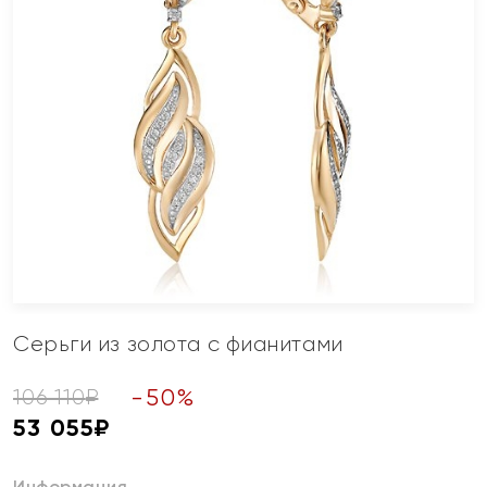
Серьги из золота с фианитами
-
50
%
106 110
₽
53 055
₽
Информация