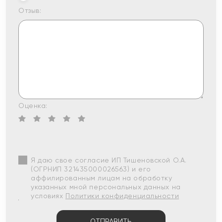
Отзыв:
Оценка:
Я даю свое согласие ИП Тишеновской О.А.
(ОГРНИП 321435000026563) и его
аффилированным лицам на обработку
указанных мной персональных данных на
условиях
Политики конфиденциальности
ОТПРАВИТЬ