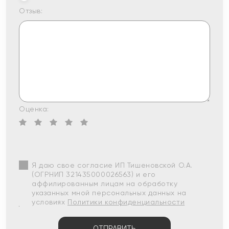
Отзыв:
Оценка:
Я даю свое согласие ИП Тишеновской О.А.
(ОГРНИП 321435000026563) и его
аффилированным лицам на обработку
указанных мной персональных данных на
условиях
Политики конфиденциальности
ОТПРАВИТЬ