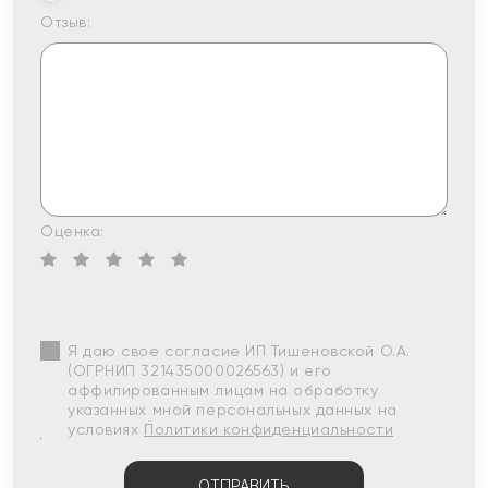
Отзыв:
Оценка:
Я даю свое согласие ИП Тишеновской О.А.
(ОГРНИП 321435000026563) и его
аффилированным лицам на обработку
указанных мной персональных данных на
условиях
Политики конфиденциальности
ОТПРАВИТЬ