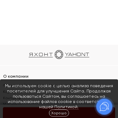
О компании
Франшиза (коммерческая концессия)
Мы используем cookie с целью анализа поведения
посетителей для улучшения Сайта. Продолжая
Карьера в ЯХОНТ
пользоваться Сайтом, вы соглашаетесь на
Контакты
использование файлов cookie в соответствии с
Магазины
нашей
Политикой.
Хорошо
КУПИТЬ
Покупателям