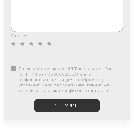
Оценка:
Я даю свое согласие ИП Тишеновской О.А.
(ОГРНИП 321435000026563) и его
аффилированным лицам на обработку
указанных мной персональных данных на
условиях
Политики конфиденциальности
ОТПРАВИТЬ