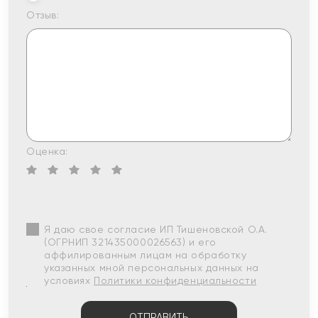
Отзыв:
Оценка:
Я даю свое согласие ИП Тишеновской О.А.
(ОГРНИП 321435000026563) и его
аффилированным лицам на обработку
указанных мной персональных данных на
условиях
Политики конфиденциальности
ОТПРАВИТЬ