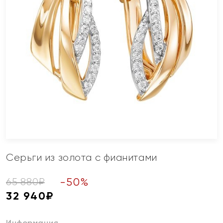
Серьги из золота с фианитами
-
50
%
65 880
₽
32 940
₽
Информация