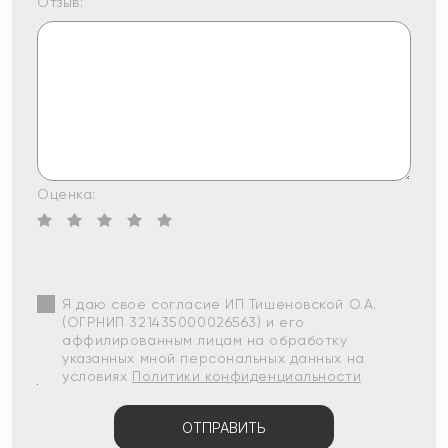
Отзыв:
Оценка:
Я даю свое согласие ИП Тишеновской О.А.
(ОГРНИП 321435000026563) и его
аффилированным лицам на обработку
указанных мной персональных данных на
условиях
Политики конфиденциальности
ОТПРАВИТЬ