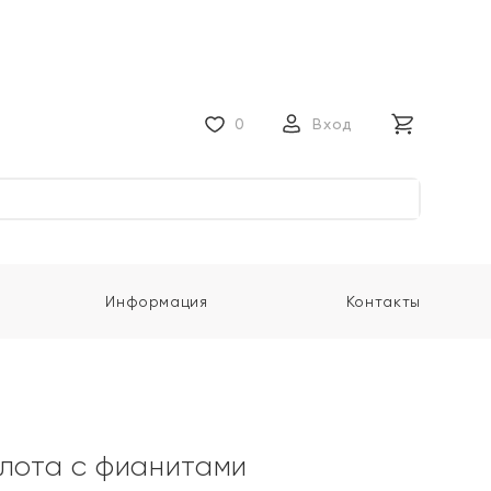
0
Вход
Информация
Контакты
олота с фианитами