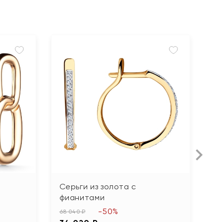
Серьги из золота с
С
фианитами
з
-50%
68 040 ₽
15