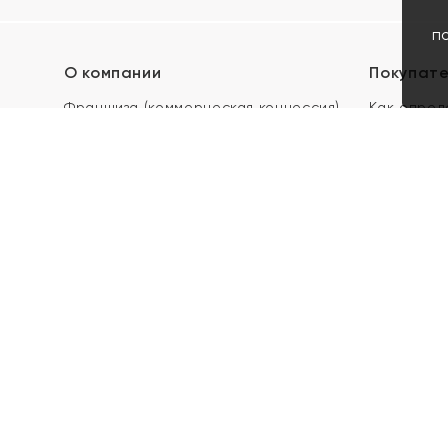
п
О компании
Покупат
Франшиза (коммерческая концессия)
Как опред
Карьера в ЯХОНТ
Акции
Контакты
Скупка и 
Магазины
Отзывы
Электронн
Правила п
подарочны