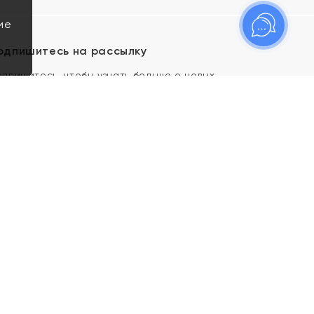
ие
одпишитесь на рассылку
одпишитесь, чтобы узнать больше о новых
оступлениях, новостях и спецпредложениях Яхонт!
Я даю свое согласие ИП Тишеновской О.А.
(ОГРНИП 321435000026563) и его
аффилированным лицам на обработку указанных
мной персональных данных на условиях
Политики
конфиденциальности