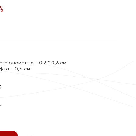
%
го элемента - 0,6 * 0,6 см
фта - 0,4 см
5
й