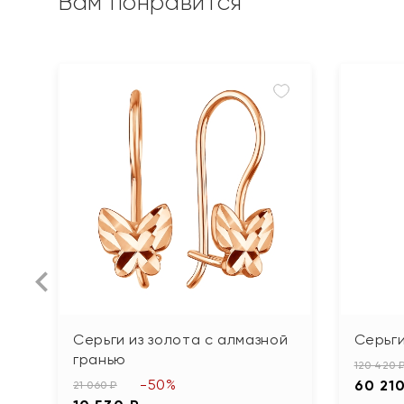
Вам понравится
Серьги из золота с алмазной
Серьги
гранью
120 420 
-50%
60 21
21 060 ₽