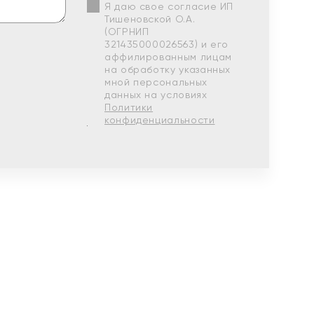
Я даю свое согласие ИП
Тишеновской О.А.
(ОГРНИП
321435000026563) и его
аффилированным лицам
на обработку указанных
мной персональных
данных на условиях
Политики
конфиденциальности