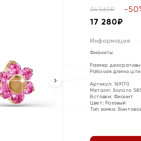
-
50
34 560
₽
17 280
₽
Информация
Фианиты
Размер декоративно
Рабочая длина шти
Артикул: 169170
Металл:
Золото 58
Вставки:
Фианит
Цвет:
Розовый
Тип замка:
Винтово