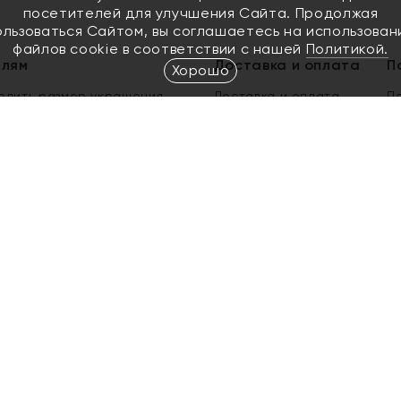
посетителей для улучшения Сайта. Продолжая
ользоваться Сайтом, вы соглашаетесь на использован
файлов cookie в соответствии с нашей
Политикой.
елям
Доставка и оплата
П
Хорошо
елить размер украшения
Доставка и оплата
П
п
обмен золота
ый подарочный сертификат
ользования Электронным
м сертификатом «Яхонт»