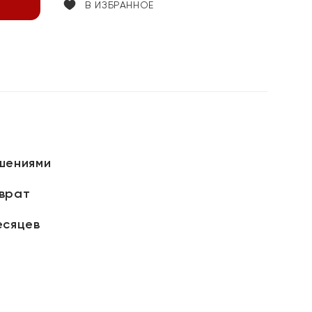
В ИЗБРАННОЕ
шениями
зврат
есяцев