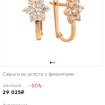
Серьги из золота с фианитами
-
50
%
58 050
₽
29 025
₽
Информация