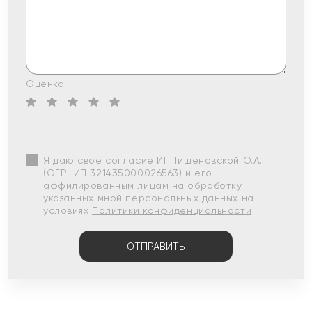
Оценка:
Я даю свое согласие ИП Тишеновской О.А.
(ОГРНИП 321435000026563) и его
аффилированным лицам на обработку
указанных мной персональных данных на
условиях
Политики конфиденциальности
ОТПРАВИТЬ