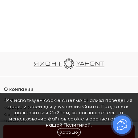
О компании
Франшиза (коммерческая концессия)
Мы используем cookie с целью анализа поведения
посетителей для улучшения Сайта. Продолжая
Карьера в ЯХОНТ
пользоваться Сайтом, вы соглашаетесь на
Контакты
использование файлов cookie в соответствии с
Магазины
нашей
Политикой.
Хорошо
КУПИТЬ
Покупателям