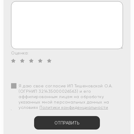
Оценка:
Я даю свое согласие ИП Тишеновской О.А.
(ОГРНИП 321435000026563) и его
аффилированным лицам на обработку
указанных мной персональных данных на
условиях
Политики конфиденциальности
ОТПРАВИТЬ