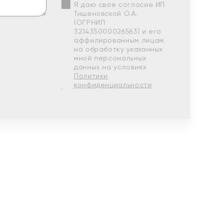
Я даю свое согласие ИП
Тишеновской О.А.
(ОГРНИП
321435000026563) и его
аффилированным лицам
на обработку указанных
мной персональных
данных на условиях
Политики
конфиденциальности