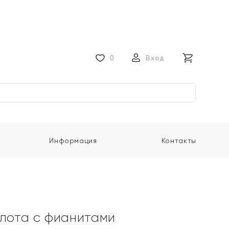
0
Вход
Информация
Контакты
олота с фианитами