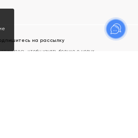
ие
одпишитесь на рассылку
одпишитесь, чтобы узнать больше о новых
оступлениях, новостях и спецпредложениях Яхонт!
Я даю свое согласие ИП Тишеновской О.А.
(ОГРНИП 321435000026563) и его
аффилированным лицам на обработку указанных
мной персональных данных на условиях
Политики