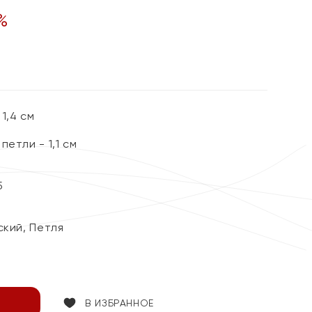
%
1,4 см
етли - 1,1 см
5
ский, Петля
В ИЗБРАННОЕ