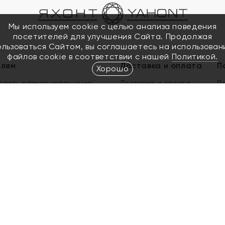
Мы используем cookie с целью анализа поведения
посетителей для улучшения Сайта. Продолжая
ользоваться Сайтом, вы соглашаетесь на использован
файлов cookie в соответствии с нашей
Политикой.
елям
Доставка и оплата
П
Хорошо
елить размер украшения
Доставка и оплата
П
п
обмен золота
ый подарочный сертификат
ользования Электронным
м сертификатом «Яхонт»