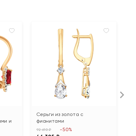
Серьги из золота с
С
ми и
фианитами
95
-50%
4
92 610 ₽