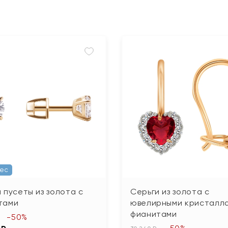
Вес
 пусеты из золота с
Серьги из золота с
тами
ювелирными кристалла
фианитами
-50%