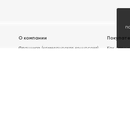
п
О компании
Покупат
Франшиза (коммерческая концессия)
Как опред
Карьера в ЯХОНТ
Акции
Контакты
Скупка и 
Магазины
Отзывы
Электронн
Правила п
подарочны