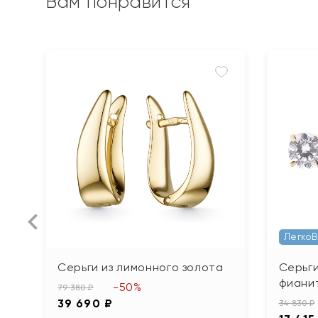
Вам понравится
Легко
Серьги из лимонного золота
Серьги
фиани
-50%
79 380 ₽
39 690 ₽
34 830 ₽