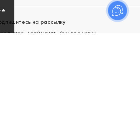
ие
одпишитесь на рассылку
одпишитесь, чтобы узнать больше о новых
оступлениях, новостях и спецпредложениях Яхонт!
Я даю свое согласие ИП Тишеновской О.А.
(ОГРНИП 321435000026563) и его
аффилированным лицам на обработку указанных
мной персональных данных на условиях
Политики
конфиденциальности