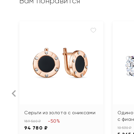
Вам понравится
Серьги из золота с ониксами
Одиноч
с фиа
-50%
189 560 ₽
94 780 ₽
10 530 ₽