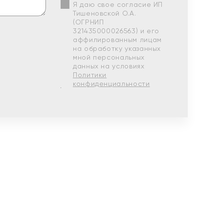
Я даю свое согласие ИП
Тишеновской О.А.
(ОГРНИП
321435000026563) и его
аффилированным лицам
на обработку указанных
мной персональных
данных на условиях
Политики
конфиденциальности