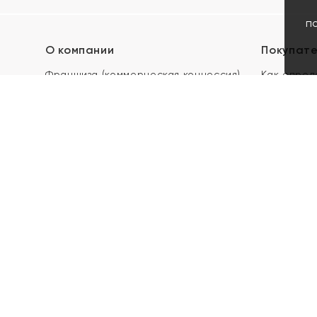
п
О компании
Покупат
Франшиза (коммерческая концессия)
Как опред
Карьера в ЯХОНТ
Акции
Контакты
Скупка и 
Магазины
Отзывы
Электронн
Правила п
подарочны