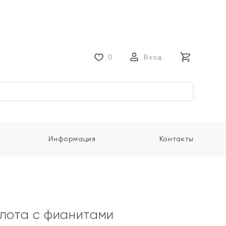
0
Вход
Информация
Контакты
олота с фианитами