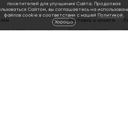
посетителей для улучшения Сайта. Продолжая
ользоваться Сайтом, вы соглашаетесь на использован
файлов cookie в соответствии с нашей
Политикой.
елям
Доставка и оплата
П
Хорошо
елить размер украшения
Доставка и оплата
П
п
обмен золота
ый подарочный сертификат
ользования Электронным
м сертификатом «Яхонт»