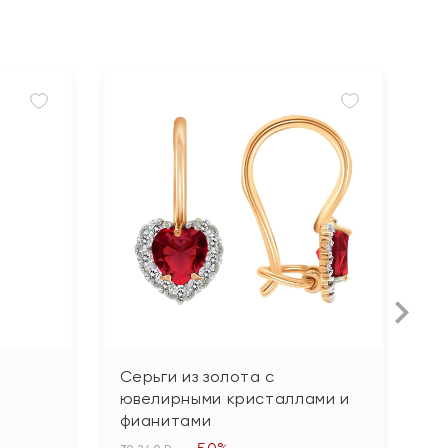
Серьги из золота с
С
ювелирными кристаллами и
ф
фианитами
78