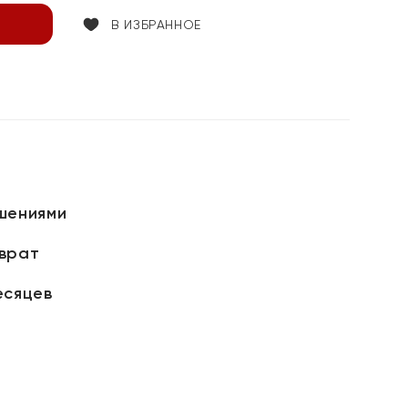
В ИЗБРАННОЕ
шениями
зврат
есяцев