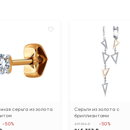
ная серьга из золота
Серьги из золота с
нитом
бриллиантами
-50%
-50%
491 514 ₽