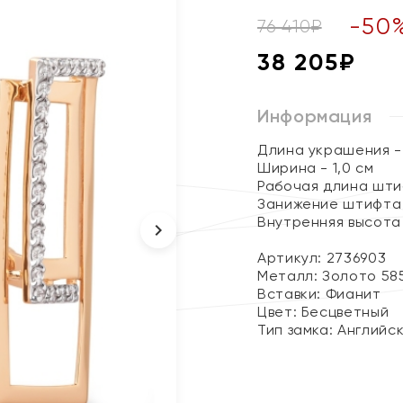
-
50
76 410
₽
38 205
₽
Информация
Длина украшения - 
Ширина - 1,0 см
Рабочая длина штиф
Занижение штифта 
Внутренняя высота 
Артикул: 2736903
Металл:
Золото 58
Вставки:
Фианит
Цвет:
Бесцветный
Тип замка:
Английс