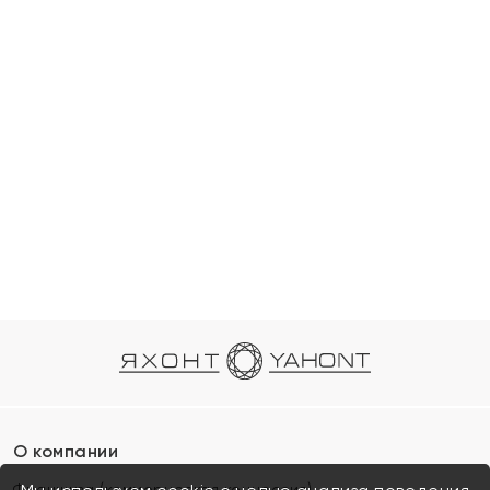
О компании
Франшиза (коммерческая концессия)