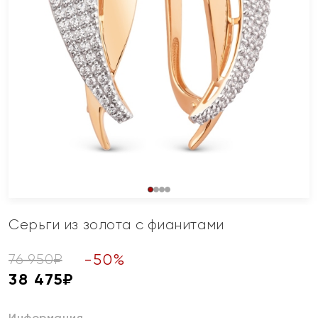
Серьги из золота с фианитами
-
50
%
76 950
₽
38 475
₽
Информация