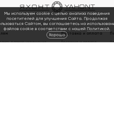
Мы используем cookie с целью анализа поведения
посетителей для улучшения Сайта. Продолжая
ользоваться Сайтом, вы соглашаетесь на использован
файлов cookie в соответствии с нашей
Политикой.
елям
Доставка и оплата
П
Хорошо
елить размер украшения
Доставка и оплата
П
п
обмен золота
ый подарочный сертификат
ользования Электронным
м сертификатом «Яхонт»