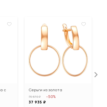
а с
Серьги из золота
С
ф
-50%
75 870 ₽
37 935 ₽
60