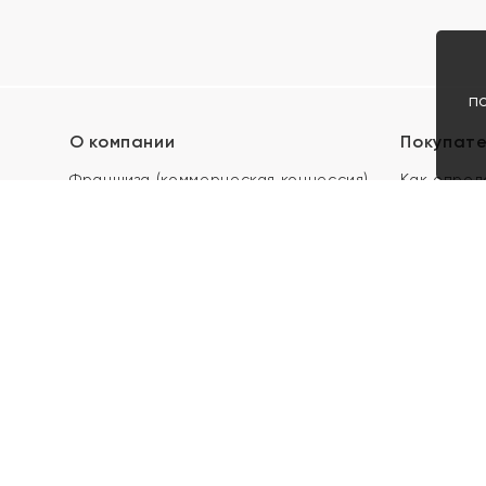
п
О компании
Покупат
Франшиза (коммерческая концессия)
Как опред
Карьера в ЯХОНТ
Акции
Контакты
Скупка и 
Магазины
Отзывы
Электронн
Правила п
подарочны