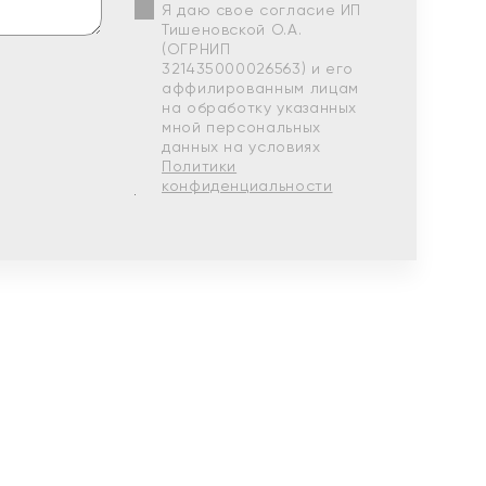
Я даю свое согласие ИП
Тишеновской О.А.
(ОГРНИП
321435000026563) и его
аффилированным лицам
на обработку указанных
мной персональных
данных на условиях
Политики
конфиденциальности