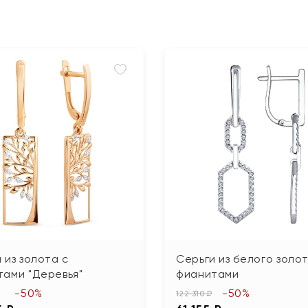
 из золота с
Серьги из белого золот
тами "Деревья"
фианитами
-50%
-50%
122 310 ₽