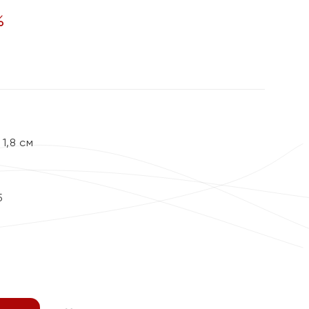
%
1,8 см
5