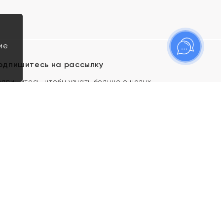
ие
одпишитесь на рассылку
одпишитесь, чтобы узнать больше о новых
оступлениях, новостях и спецпредложениях Яхонт!
Я даю свое согласие ИП Тишеновской О.А.
(ОГРНИП 321435000026563) и его
аффилированным лицам на обработку указанных
мной персональных данных на условиях
Политики