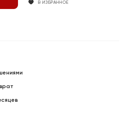
В ИЗБРАННОЕ
шениями
зврат
есяцев