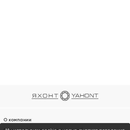
О компании
Франшиза (коммерческая концессия)