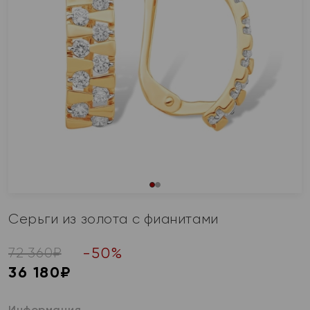
Серьги из золота с фианитами
-
50
%
72 360
₽
36 180
₽
Информация