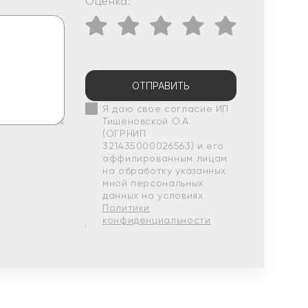
Оценка:
ОТПРАВИТЬ
Я даю свое согласие ИП
Тишеновской О.А.
(ОГРНИП
321435000026563) и его
аффилированным лицам
на обработку указанных
мной персональных
данных на условиях
Политики
конфиденциальности