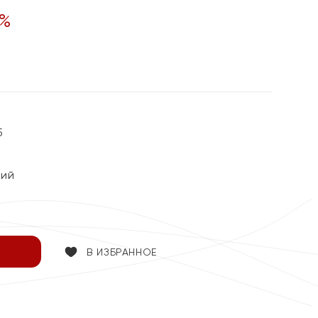
%
5
кий
В ИЗБРАННОЕ