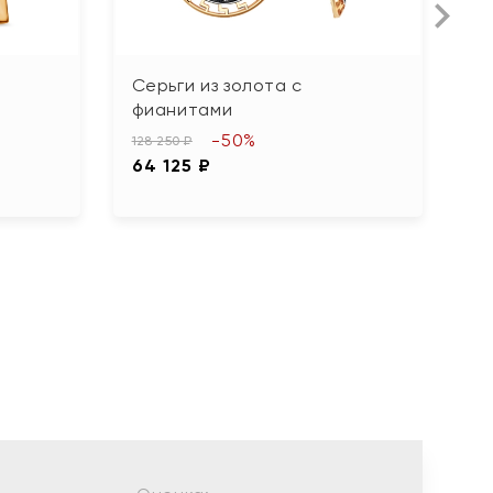
Серьги из золота с
С
фианитами
65
-50%
3
128 250 ₽
64 125 ₽