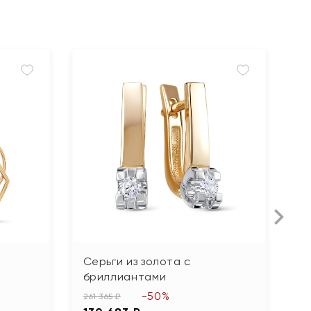
Серьги из золота с
С
бриллиантами
70
-50%
3
261 365 ₽