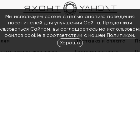
Мы используем cookie с целью анализа поведения
посетителей для улучшения Сайта. Продолжая
ользоваться Сайтом, вы соглашаетесь на использован
файлов cookie в соответствии с нашей
Политикой.
елям
Доставка и оплата
П
Хорошо
елить размер украшения
Доставка и оплата
П
п
обмен золота
ый подарочный сертификат
ользования Электронным
м сертификатом «Яхонт»