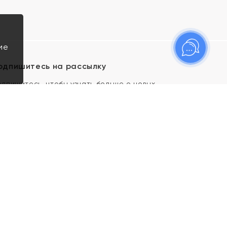
ие
одпишитесь на рассылку
одпишитесь, чтобы узнать больше о новых
оступлениях, новостях и спецпредложениях Яхонт!
Я даю свое согласие ИП Тишеновской О.А.
(ОГРНИП 321435000026563) и его
аффилированным лицам на обработку указанных
мной персональных данных на условиях
Политики