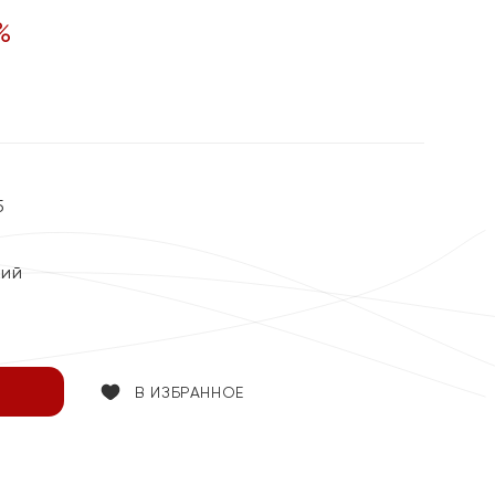
%
5
кий
В ИЗБРАННОЕ