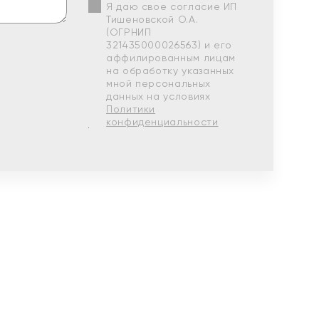
Я даю свое согласие ИП
Тишеновской О.А.
(ОГРНИП
321435000026563) и его
аффилированным лицам
на обработку указанных
мной персональных
данных на условиях
Политики
конфиденциальности