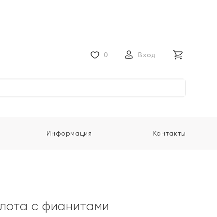
0
Вход
Информация
Контакты
олота с фианитами