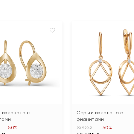
 из золота с
Серьги из золота с
тами
фианитами
-50%
-50%
90 990 ₽