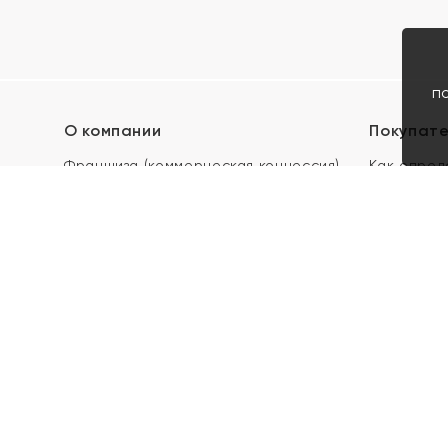
п
О компании
Покупат
Франшиза (коммерческая концессия)
Как опред
Карьера в ЯХОНТ
Акции
Контакты
Скупка и 
Магазины
Отзывы
Электронн
Правила п
подарочны