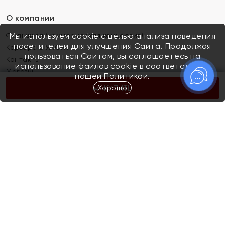
О компании
Франшиза (коммерческая концессия)
Мы используем cookie с целью анализа поведения
посетителей для улучшения Сайта. Продолжая
Карьера в ЯХОНТ
пользоваться Сайтом, вы соглашаетесь на
Контакты
использование файлов cookie в соответствии с
Магазины
нашей
Политикой.
Хорошо
КУПИТЬ
Покупателям
Как определить размер украшения
Киров
Акции
Магазины
Скупка и обмен золота
Отзывы
Электронный подарочный сертификат
Помолвка и свадьба
Правила пользования Электронным
Каталог
подарочным сертификатом «Яхонт»
Новинки
Доставка и оплата
Акции