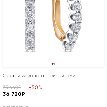
Серьги из золота с фианитами
-
50
%
73 440
₽
36 720
₽
Информация