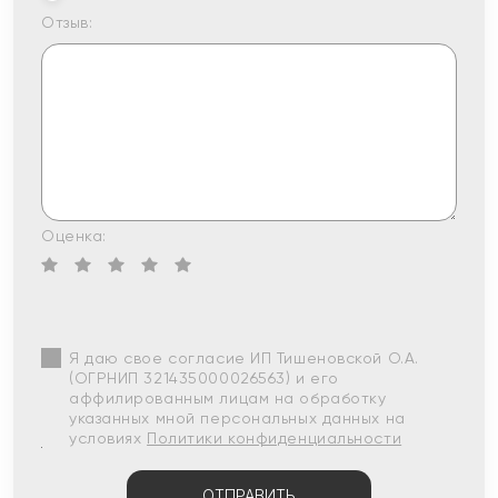
Отзыв:
Оценка:
Я даю свое согласие ИП Тишеновской О.А.
(ОГРНИП 321435000026563) и его
аффилированным лицам на обработку
указанных мной персональных данных на
условиях
Политики конфиденциальности
ОТПРАВИТЬ