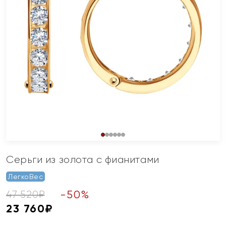
Серьги из золота с фианитами
ЛегкоВес
-
50
%
47 520
₽
23 760
₽