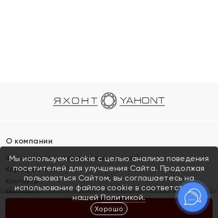
О компании
Франшиза (коммерческая концессия)
Мы используем cookie с целью анализа поведения
посетителей для улучшения Сайта. Продолжая
Карьера в ЯХОНТ
пользоваться Сайтом, вы соглашаетесь на
Контакты
использование файлов cookie в соответствии с
Магазины
нашей
Политикой.
Хорошо
КУПИТЬ
Покупателям