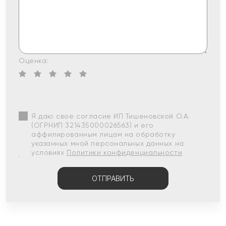
Оценка:
Я даю свое согласие ИП Тишеновской О.А.
(ОГРНИП 321435000026563) и его
аффилированным лицам на обработку
указанных мной персональных данных на
условиях
Политики конфиденциальности
ОТПРАВИТЬ