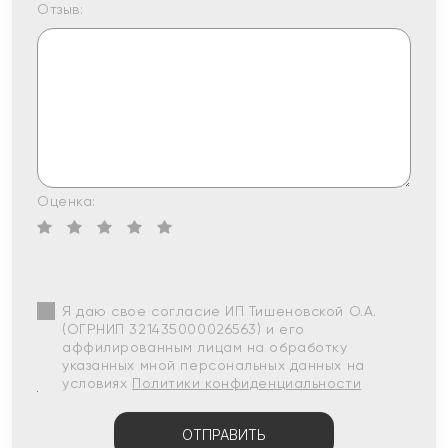
Отзыв:
Оценка:
Я даю свое согласие ИП Тишеновской О.А.
(ОГРНИП 321435000026563) и его
аффилированным лицам на обработку
указанных мной персональных данных на
условиях
Политики конфиденциальности
ОТПРАВИТЬ