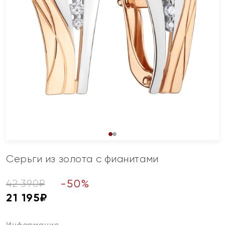
Серьги из золота с фианитами
-
50
%
42 390
₽
21 195
₽
Информация