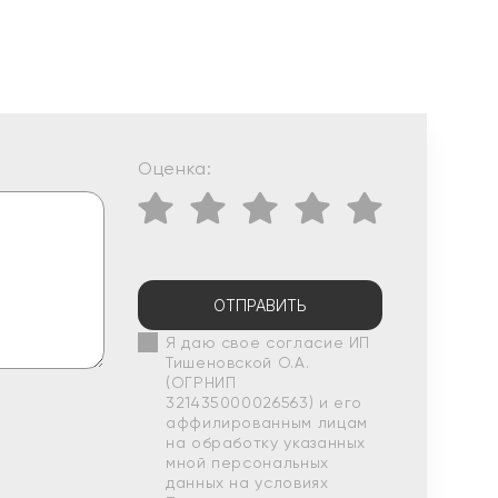
Оценка:
ОТПРАВИТЬ
Я даю свое согласие ИП
Тишеновской О.А.
(ОГРНИП
321435000026563) и его
аффилированным лицам
на обработку указанных
мной персональных
данных на условиях