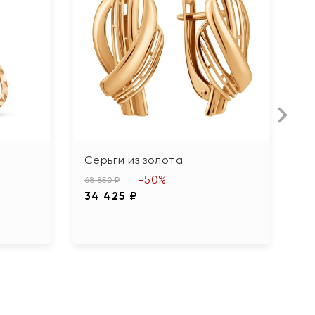
Серьги из золота
С
б
-50%
68 850 ₽
34 425 ₽
23
1