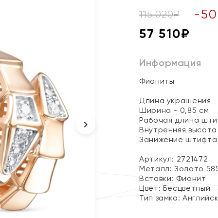
-
50
115 020
₽
57 510
₽
Информация
Фианиты
Длина украшения - 
Ширина - 0,85 см
Рабочая длина штиф
Внутренняя высота 
Занижение штифта 
Артикул: 2721472
Металл:
Золото 58
Вставки:
Фианит
Цвет:
Бесцветный
Тип замка:
Английс