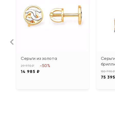
Серьги из золота
Серьги
брилл
-50%
29 970 ₽
14 985 ₽
150 790 ₽
75 395