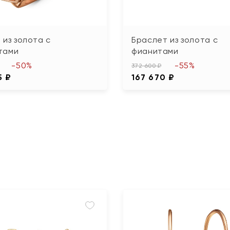
 из золота с
Браслет из золота с
тами
фианитами
-50%
-55%
372 600 ₽
5 ₽
167 670 ₽