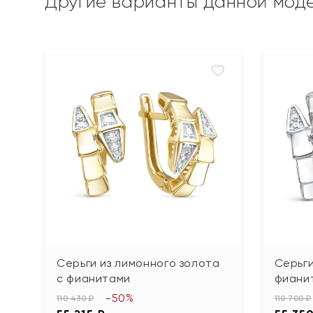
Другие варианты данной мод
Серьги из лимонного золота
Серьги
с фианитами
фианит
-50%
110 430 ₽
110 700 ₽