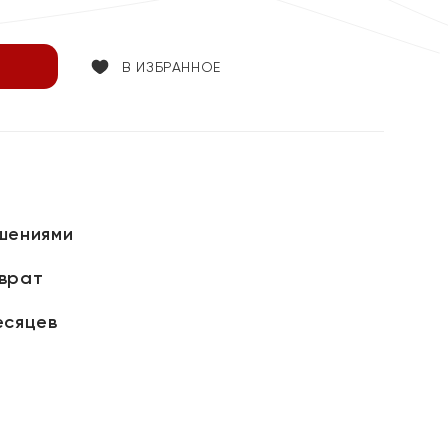
В ИЗБРАННОЕ
шениями
зврат
есяцев