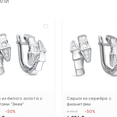
ели
 из белого золота с
Серьги из серебра с
ами "Змея"
фианитами
-50%
-50%
9 971 ₽