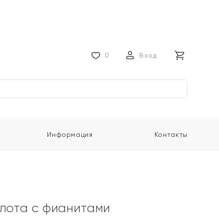
0
Вход
Информация
Контакты
олота с фианитами