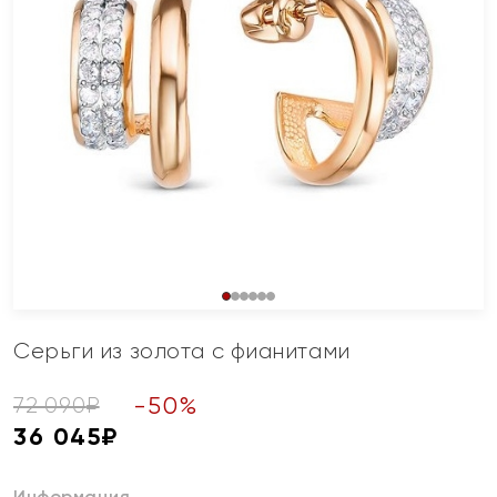
Серьги из золота с фианитами
-
50
%
72 090
₽
36 045
₽
Информация