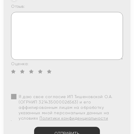
Отзыв:
Оценка:
Я даю свое согласие ИП Тишеновской О.А.
(ОГРНИП 321435000026563) и его
аффилированным лицам на обработку
указанных мной персональных данных на
условиях
Политики конфиденциальности
ОТПРАВИТЬ