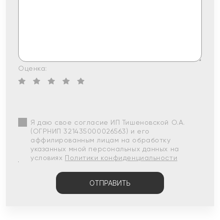
Оценка:
Я даю свое согласие ИП Тишеновской О.А.
(ОГРНИП 321435000026563) и его
аффилированным лицам на обработку
указанных мной персональных данных на
условиях
Политики конфиденциальности
ОТПРАВИТЬ