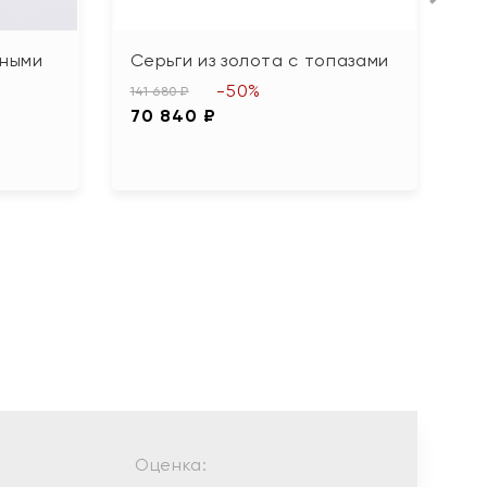
рными
Серьги из золота с топазами
С
ф
-50%
141 680 ₽
70 840 ₽
29
1
Оценка: