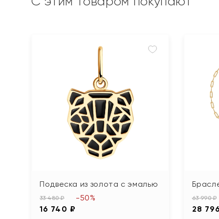
С этим товаром покупают
Подвеска из золота с эмалью
Брасле
-50%
33 480 ₽
63 990 ₽
16 740 ₽
28 79