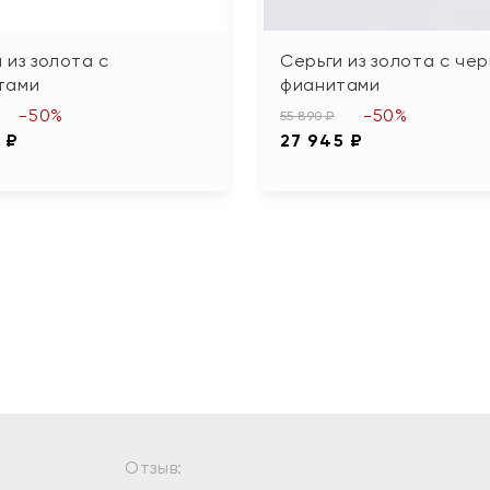
 из золота с
Серьги из золота с че
тами
фианитами
-50%
-50%
55 890 ₽
 ₽
27 945 ₽
Отзыв: