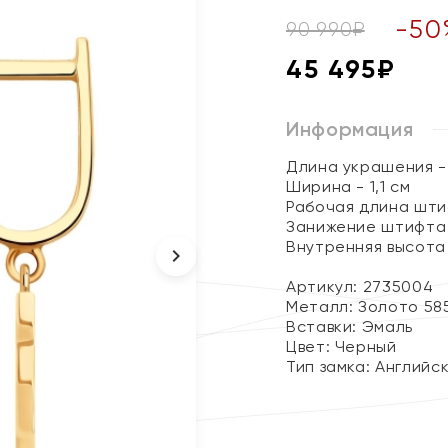
-
50
90 990
₽
45 495
₽
Информация
Длина украшения - 
Ширина - 1,1 см
Рабочая длина штиф
Занижение штифта -
Внутренняя высота 
Артикул: 2735004
Металл:
Золото 58
Вставки:
Эмаль
Цвет:
Черный
Тип замка:
Английс