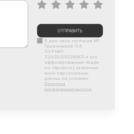
ОТПРАВИТЬ
Я даю свое согласие ИП
Тишеновской О.А.
(ОГРНИП
321435000026563) и его
аффилированным лицам
на обработку указанных
мной персональных
данных на условиях
Политики
конфиденциальности