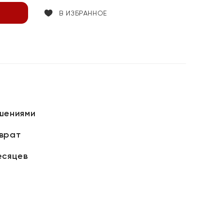
В ИЗБРАННОЕ
шениями
зврат
есяцев