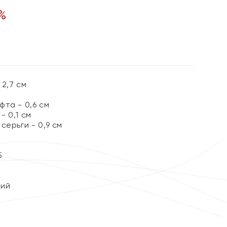
%
2,7 см
та - 0,6 см
 0,1 см
серьги - 0,9 см
5
кий